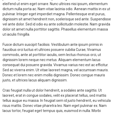
eleifend ut enim eget ornare. Nunc ultrices nisi ipsum, elementum
dictum nulla porta ac. Nam vitae lacinia odio. Aenean mattis in ex ut
pulvinar. Integer eget imperdiet magna. Pellentesque erat purus,
dignissim sit amet hendrerit non, scelerisque sed ante. Suspendisse
vel ante dolor. Sed id odio eu ante sollicitudin molestie. Nam gravida
dolor sit amet nulla porttitor sagittis. Phasellus elementum massa
ut iaculis fringilla.
Fusce dictum suscipit facilisis. Vestibulum ante ipsum primis in
faucibus orci luctus et ultrices posuere cubilia Curae; Vivamus
commodo, ante at porttitor iaculis, sem lectus rhoncus orci, ut
dignissim lorem neque nec metus. Aliquam elementum lacus
consequat dui posuere gravida. Vivamus varius nec est ac efficitur.
Sed ac viverra enim. Ut vitae laoreet magna, vel accumsan mauris.
Donec et lorem nec enim mollis dignissim. Donec congue mauris
justo, et ultrices lacus aliquam dignissim.
Cras feugiat nulla ut dolor hendrerit, a sodales ante sagittis. Ut
laoreet, erat in congue sodales, velit ex placerat tellus, sed mattis
tellus augue eu massa. In feugiat sem id justo hendrerit, eu vehicula
risus mattis. Donec vitae pharetra leo. Nam eget pulvinar ex. Nam
lacus tortor, feugiat eget tempus quis, euismod in nulla. Morbi