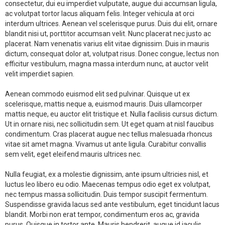
consectetur, dui eu imperdiet vulputate, augue dui accumsan ligula,
ac volutpat tortor lacus aliquam felis. Integer vehicula at orci
interdum ultrices. Aenean vel scelerisque purus. Duis dui elit, ornare
blandit nisi ut, porttitor accumsan velit. Nunc placerat nec justo ac
placerat. Nam venenatis varius elit vitae dignissim. Duis in mauris
dictum, consequat dolor at, volutpat risus. Donec congue, lectus non
efficitur vestibulum, magna massa interdum nunc, at auctor velit
velit imperdiet sapien.
Aenean commodo euismod elit sed pulvinar. Quisque ut ex
scelerisque, mattis neque a, euismod mauris. Duis ullamcorper
mattis neque, eu auctor elit tristique et. Nulla facilisis cursus dictum.
Ut in ornare nisi, nec sollicitudin sem. Ut eget quam at nisl faucibus
condimentum. Cras placerat augue nec tellus malesuada rhoncus
vitae sit amet magna. Vivamus ut ante ligula. Curabitur convallis
sem velit, eget eleifend mauris ultrices nec.
Nulla feugiat, ex a molestie dignissim, ante ipsum ultricies nisl, et
luctus leo libero eu odio. Maecenas tempus odio eget ex volutpat,
nec tempus massa sollicitudin. Duis tempor suscipit fermentum.
Suspendisse gravida lacus sed ante vestibulum, eget tincidunt lacus
blandit. Morbi non erat tempor, condimentum eros ac, gravida
purus. Quisque in tortor ante. Mauris hendrerit, augue id iaculis