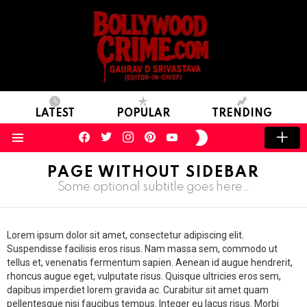
LATEST
POPULAR
TRENDING
facebook
twitter
instagram
pinterest
youtube
SWITCH
SKIN
Menu
PAGE WITHOUT SIDEBAR
Some optional subtitle goes here…
Lorem ipsum dolor sit amet, consectetur adipiscing elit.
Suspendisse facilisis eros risus. Nam massa sem, commodo ut
tellus et, venenatis fermentum sapien. Aenean id augue hendrerit,
rhoncus augue eget, vulputate risus. Quisque ultricies eros sem,
dapibus imperdiet lorem gravida ac. Curabitur sit amet quam
pellentesque nisi faucibus tempus. Integer eu lacus risus. Morbi