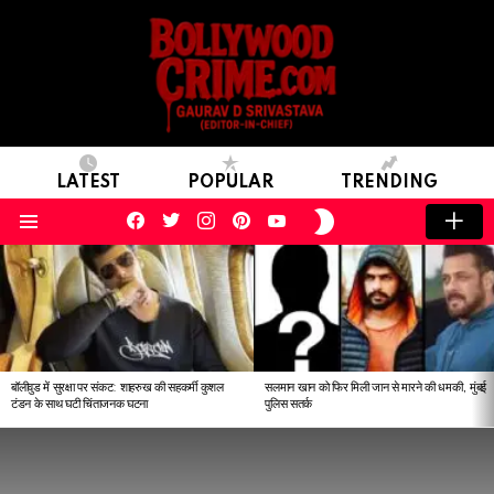
LATEST
POPULAR
TRENDING
facebook
twitter
instagram
pinterest
youtube
SWITCH
SKIN
Menu
LATEST
STORIES
बॉलीवुड में सुरक्षा पर संकट: शाहरुख की सहकर्मी कुशल
सलमान खान को फिर मिली जान से मारने की धमकी, मुंबई
टंडन के साथ घटी चिंताजनक घटना
पुलिस सतर्क