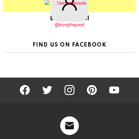
BringThePixel
@bringthepixel
FIND US ON FACEBOOK
facebook
twitter
instagram
pinterest
youtube