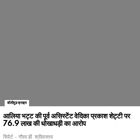
बॉलीवुड क्राइम
आलिया भट्ट की पूर्व असिस्टेंट वेदिका प्रकाश शेट्टी पर
76.9 लाख की धोखाधड़ी का आरोप
रिपोर्ट – गौरव डी. श्रीवास्तव