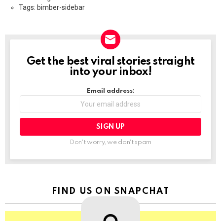
Tags: bimber-sidebar
Get the best viral stories straight
NEWSLETTER
into your inbox!
Email address:
Don't worry, we don't spam
FIND US ON SNAPCHAT