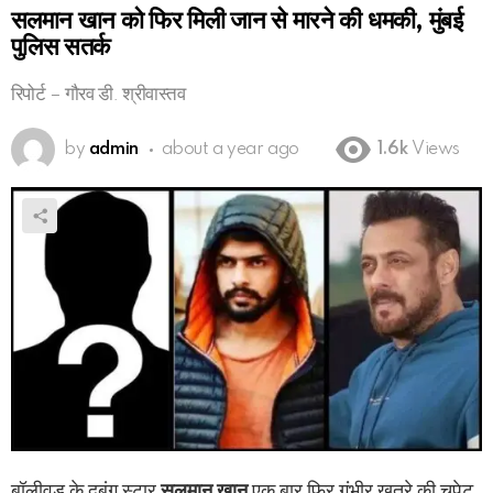
सलमान खान को फिर मिली जान से मारने की धमकी, मुंबई
पुलिस सतर्क
रिपोर्ट – गौरव डी. श्रीवास्तव
by
admin
about a year ago
1.6k
Views
बॉलीवुड के दबंग स्टार
सलमान खान
एक बार फिर गंभीर खतरे की चपेट