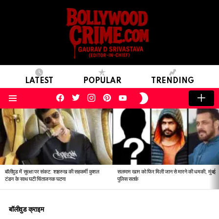
LATEST
POPULAR
TRENDING
facebook
twitter
instagram
pinterest
youtube
SWITCH
SKIN
Menu
LATEST
STORIES
बॉलीवुड में सुरक्षा पर संकट: शाहरुख की सहकर्मी कुशल
सलमान खान को फिर मिली जान से मारने की धमकी, मुंबई
टंडन के साथ घटी चिंताजनक घटना
पुलिस सतर्क
बॉलीवुड क्राइम