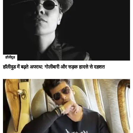
हॉलीवूड
हॉलीवुड में बढ़ते अपराध: गोलीबारी और सड़क हादसे से दहशत