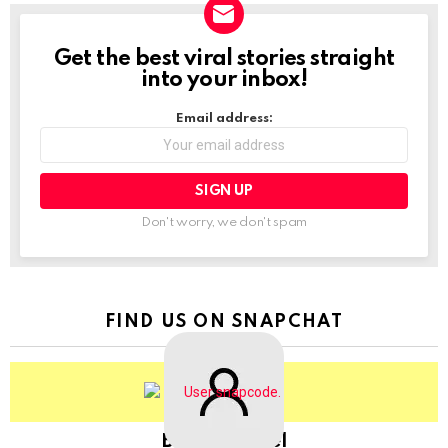
Get the best viral stories straight
NEWSLETTER
into your inbox!
Email address:
Don't worry, we don't spam
FIND US ON SNAPCHAT
BringThePixel