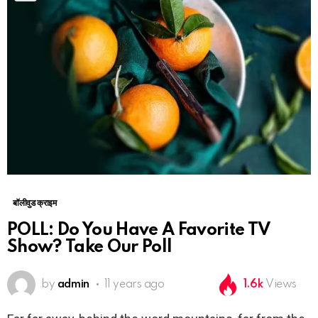
बॉलीवुड क्राइम
POLL: Do You Have A Favorite TV
Show? Take Our Poll
by
admin
11 years ago
1.6k
Views