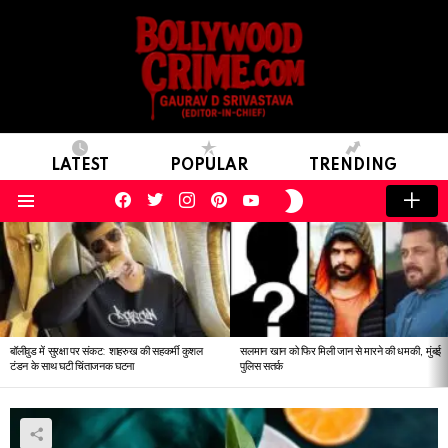
LATEST
POPULAR
TRENDING
facebook
twitter
instagram
pinterest
youtube
SWITCH
SKIN
Menu
LATEST
STORIES
बॉलीवुड में सुरक्षा पर संकट: शाहरुख की सहकर्मी कुशल
सलमान खान को फिर मिली जान से मारने की धमकी, मुंबई
टंडन के साथ घटी चिंताजनक घटना
पुलिस सतर्क