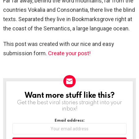
Far far away, behind the word mountains, far from the
countries Vokalia and Consonantia, there live the blind
texts. Separated they live in Bookmarksgrove right at
the coast of the Semantics, a large language ocean.
This post was created with our nice and easy
submission form.
Create your post!
Want more stuff like this?
NEWSLETTER
Get the best viral stories straight into your
inbox!
Email address: