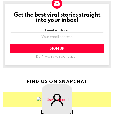
Get the best viral stories straight
NEWSLETTER
into your inbox!
Email address:
Don't worry, we don't spam
FIND US ON SNAPCHAT
BringThePixel