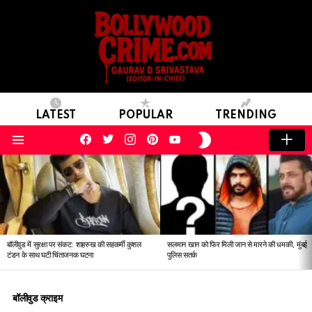
LATEST
POPULAR
TRENDING
facebook
twitter
instagram
pinterest
youtube
SWITCH
SKIN
Menu
LATEST
STORIES
बॉलीवुड में सुरक्षा पर संकट: शाहरुख की सहकर्मी कुशल
सलमान खान को फिर मिली जान से मारने की धमकी, मुंबई
टंडन के साथ घटी चिंताजनक घटना
पुलिस सतर्क
बॉलीवुड क्राइम