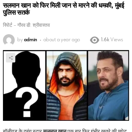
सलमान खान को फिर मिली जान से मारने की धमकी, मुंबई
पुलिस सतर्क
रिपोर्ट – गौरव डी. श्रीवास्तव
by
admin
about a year ago
1.6k
Views
बॉलीवुड के दबंग स्टार
सलमान खान
एक बार फिर गंभीर खतरे की चपेट