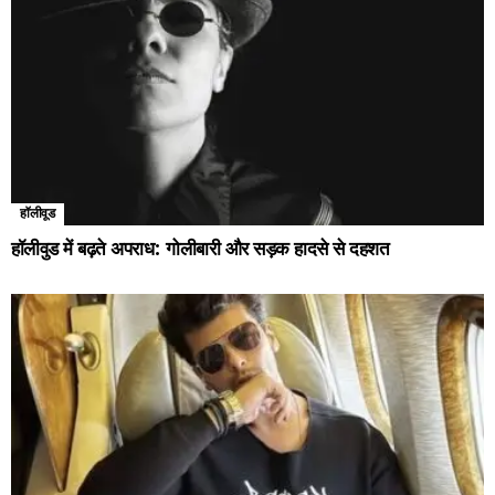
हॉलीवूड
हॉलीवुड में बढ़ते अपराध: गोलीबारी और सड़क हादसे से दहशत